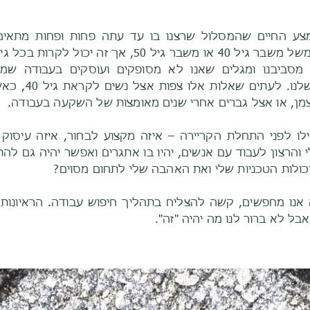
צע החיים שהמסלול שרצנו בו עד עתה פחות ופחות מתאים 
בעקבות משבר גיל – למשל משבר גיל 40 או משבר גיל 50, א
ם מסביבנו ומגלים שאנו לא מסופקים ועוסקים בעבודה ש
מהכישורים והשאיפו
עצמן, או אצל גברים אחרי שנים מאומצות של השקעה בעבודה.
לו לפני התחלת הקריירה – איזה מקצוע לבחור, איזה עיסוק י
 והרצון לעבוד עם אנשים, יהיו בו אתגרים ואפשר יהיה גם להת
יכולות הטכניות שלי ואת האהבה שלי לתחום מסוים?
אנו מחפשים, קשה להצליח בתהליך חיפוש עבודה. הראיונות ל
בל לא ברור לנו מה יהיה "זה".